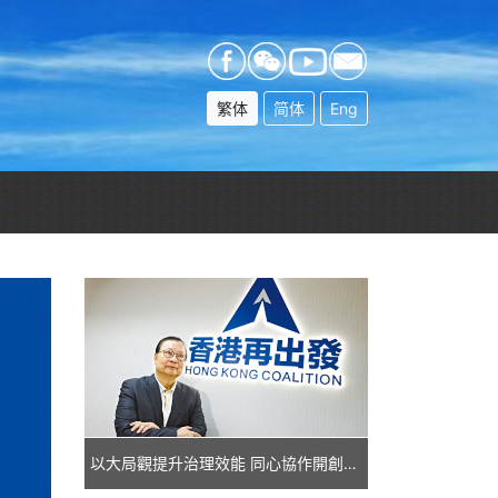
繁体
简体
Eng
以大局觀提升治理效能 同心協作開創興港新篇