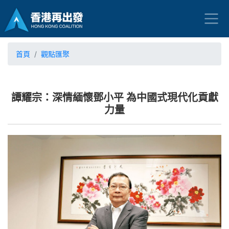
首頁
觀點匯聚
譚耀宗：深情緬懷鄧小平 為中國式現代化貢獻
力量