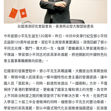
全國港澳研究會副會長、香港再出發大聯盟秘書長
今年是鄧小平先生誕生120周年。昨日，中共中央舉行紀念鄧小平同
志誕辰120周年座談會，習近平主席發表重要講話，深情回顧了鄧小
平同志光輝、戰鬥、偉大的一生，強調「要繼續深入學習運用鄧小
平理論，學習鄧小平同志的崇高革命風範，把他開創的中國特色社
會主義事業繼續推向前進」。
在國家的發展歷程中，鄧小平先生高瞻遠矚，大膽提出改革開放政
策，帶領中國人民探索出一條中國特色社會主義的發展道路，讓中
國人民「富起來」。同時，創造性地提出「一國兩制」方針，不僅
保持了香港的繁榮穩定，更維護了國家主權和領土的完整，為世界
上不同政治制度之間的衝突提供了和平解決方案。今天，在我們深
入學習二十屆三中全會精神的同時，緬懷鄧小平先生的豐功偉績，
學習他的崇高風範，對以中國式現代化全面推進強國建設、民族復