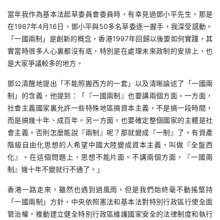
當年我作為基本法起草委員會委員時，有幸見過鄧小平先生，那是
在1987年4月16日，鄧小平與50多名草委逐一握手，我深受感動。
「一國兩制」是創新的概念，香港1997年回歸以後要如何實踐，其
實當時很多人心裏都沒有底，特別是在處理未來政制的安排上，也
是大家爭議較多的地方。
鄧公清醒地提出「不能照搬西方的一套」以及清晰論述了「一國兩
制」的含義，他提到：「『一國兩制』也要講兩個方面。一方面，
社會主義國家裏允許一些特殊地區搞資本主義，不是搞一段時間，
而是搞幾十年、成百年。另一方面，也要確定整個國家的主體是社
會主義。否則怎麼能說『兩制』呢？那就變成『一制』了。有資產
階級自由化思想的人希望中國大陸變成資本主義，叫做『全盤西
化』。在這個問題上，思想不能片面。不講兩個方面，『一國兩
制』幾十年不變就行不通了。」
香港一路走來，雖然也遇到過風雨，但是我們始終毫不動搖堅持
「一國兩制」方針，中央依照憲法和基本法對特別行政區行使全面
管治權，推動建立健全特別行政區維護國家安全的法律制度和執行