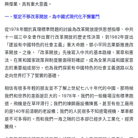
興偉業，具有重大意義。
一、堅定不移改革開放，為中國式現代化不懈奮鬥
從1978年關於真理標準問題的討論為改革開放提供思想指導、中共
十一屆三中全會作出實行改革開放的歷史性決策，到1982年提出
「建設有中國特色的社會主義」重大命題，鄧小平同志果斷推進改
革開放。之後，「改革開放」先後寫入中共的基本路線、黨章和憲
法，在黨和國家政策與制度層面得到確認，成為全黨共識和國家意
志的重要組成部分，也為我們探索有中國特色的社會主義道路以及
走向世界打下了堅實的基礎。
相信有很多年輕的朋友並不了解上世紀七八十年代的中國，那時候
我們和世界的差距是巨大的。1978年，我們的一些機場沒有標準跑
道，飛機是在草坪滑行；我們的煉鋼廠設備陳舊，甚至有些工廠用
的是140年前清朝的老設備；我們的人民很多不知道電視機，單車都
是不可多得的。而和我們一海之隔的日本卻已經步入工業化，經濟
騰飛。