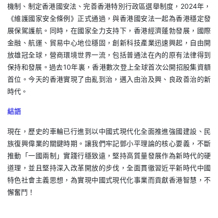
機制、制定香港國安法、完善香港特別行政區選舉制度，2024年，
《維護國家安全條例》正式通過，與香港國安法一起為香港穩定發
展保駕護航。同時，在國家全力支持下，香港經濟蓬勃發展，國際
金融、航運、貿易中心地位穩固，創新科技產業迅速興起，自由開
放雄冠全球，營商環境世界一流，包括普通法在內的原有法律得到
保持和發展。過去10年裏，香港數次登上全球首次公開招股集資額
首位。今天的香港實現了由亂到治，邁入由治及興、良政善治的新
時代。
結語
現在，歷史的車輪已行進到以中國式現代化全面推進強國建設、民
族復興偉業的關鍵時期。讓我們牢記鄧小平理論的核心要義，不斷
推動「一國兩制」實踐行穩致遠，堅持高質量發展作為新時代的硬
道理，並且堅持深入改革開放的步伐，全面貫徹習近平新時代中國
特色社會主義思想，為實現中國式現代化事業而貢獻香港智慧，不
懈奮鬥！