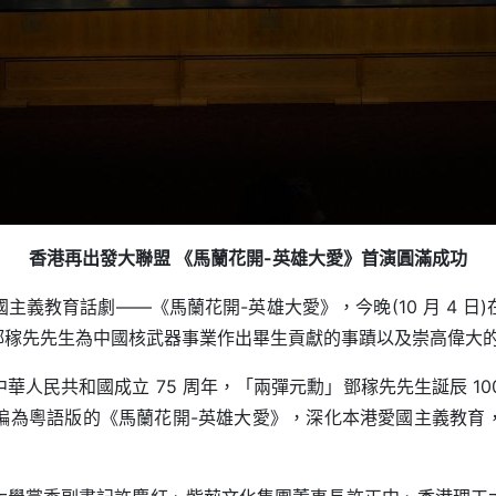
香港再出發大聯盟 《馬蘭花開-英雄大愛》首演圓滿成功
義教育話劇——《馬蘭花開-英雄大愛》，今晚(10 月 4 
勳」鄧稼先先生為中國核武器事業作出畢生貢獻的事蹟以及崇高偉大
人民共和國成立 75 周年，「兩彈元勳」鄧稼先先生誕辰 100
編為粵語版的《馬蘭花開-英雄大愛》，深化本港愛國主義教育