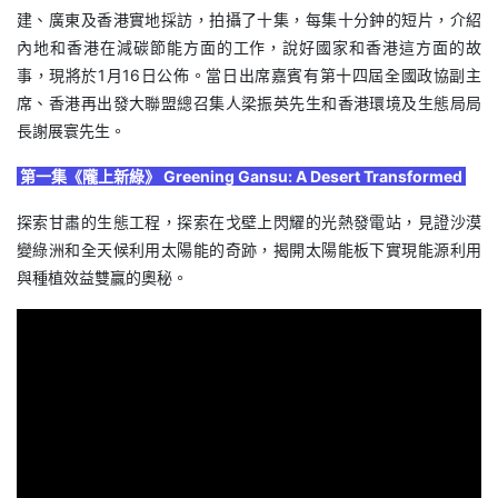
建、廣東及香港實地採訪，拍攝了十集，每集十分鈡的短片，介紹
內地和香港在減碳節能方面的工作，說好國家和香港這方面的故
事，現將於1月16日公佈。當日出席嘉賓有第十四屆全國政協副主
席、香港再出發大聯盟總召集人梁振英先生和香港環境及生態局局
長謝展寰先生。
第一集《隴上新綠》 Greening Gansu: A Desert Transformed
探索甘肅的生態工程，探索在戈壁上閃耀的光熱發電站，見證沙漠
變綠洲和全天候利用太陽能的奇跡，揭開太陽能板下實現能源利用
與種植效益雙贏的奧秘。