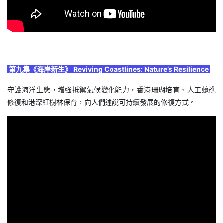
第九集《海岸新生》 Reviving Coastlines: Nature’s Resilience
守護海洋生態，增強抵禦氣候變化能力，香港珊瑚培育、人工蠔礁
修復和港深紅樹林保育，向人們述說可持續發展的修復方式。