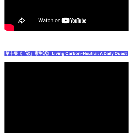
第十集《「碳」索生活》 Living Carbon-Neutral: A Daily Quest