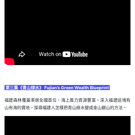
第三集《青山绿水》 Fujian’s Green Wealth Blueprint
福建森林覆蓋率居全國首位，海上風力資源豐富。深入福建這塊有
山有海的寶地，探尋福建人怎樣把青山綠水變成金山銀山的方法。