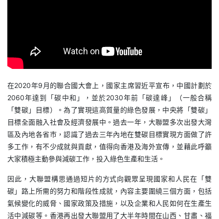
在2020年9月的聯合國大會上，國家主席習近平宣布，中國計劃於
2060年達到「碳中和」，並於2030年前「碳達峰」（一般合稱
「雙碳」目標）。為了實現這高質量的綠色發展，中央將「雙碳」
目標全面融入社會及經濟發展中。過去一年，大聯盟多次出發大灣
區及內地各省巿，認識了過去三年內地在雙碳目標實現方面做了許
多工作，有不少成就與貢獻，值得向香港及海外宣傳，並藉此呼籲
大家積極主動參與減碳工作，投入綠色生產和生活。
因此，大聯盟構思通過短片的方式向觀眾呈現國家和人民在「雙
碳」路上所需的努力和階段性成就，內容主要圍繞三個方面，包括
氣候變化的威脅、國家政策及措施，以及企業和人民如何在生產生
活中減碳等。香港再出發大聯盟用了大半年時間在山西、甘肅、福