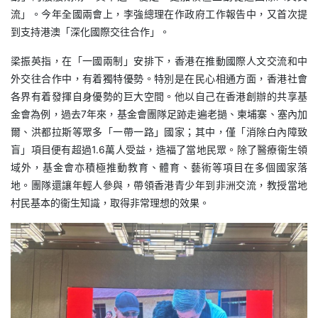
流」。今年全國兩會上，李強總理在作政府工作報告中，又首次提
到支持港澳「深化國際交往合作」。
梁振英指，在「一國兩制」安排下，香港在推動國際人文交流和中
外交往合作中，有着獨特優勢。特別是在民心相通方面，香港社會
各界有着發揮自身優勢的巨大空間。他以自己在香港創辦的共享基
金會為例，過去7年來，基金會團隊足跡走遍老撾、柬埔寨、塞內加
爾、洪都拉斯等眾多「一帶一路」國家；其中，僅「消除白內障致
盲」項目便有超過1.6萬人受益，造福了當地民眾。除了醫療衞生領
域外，基金會亦積極推動教育、體育、藝術等項目在多個國家落
地。團隊還讓年輕人參與，帶領香港青少年到非洲交流，教授當地
村民基本的衞生知識，取得非常理想的效果。