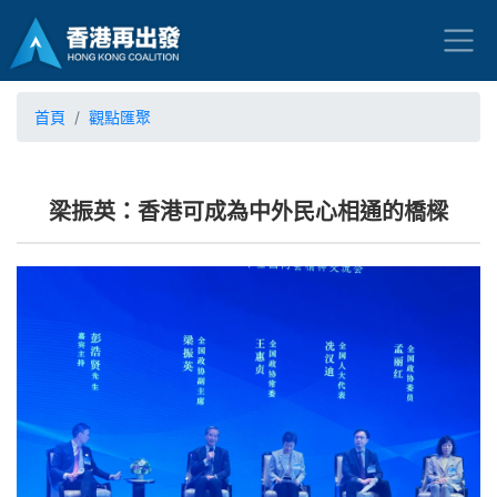
首頁
觀點匯聚
梁振英：香港可成為中外民心相通的橋樑