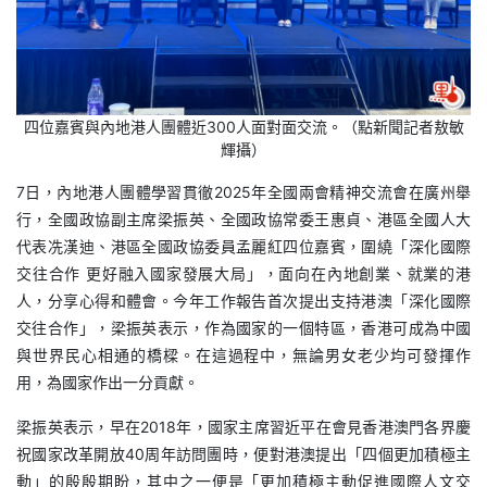
四位嘉賓與內地港人團體近300人面對面交流。（點新聞記者敖敏
輝攝）
7日，內地港人團體學習貫徹2025年全國兩會精神交流會在廣州舉
行，全國政協副主席梁振英、全國政協常委王惠貞、港區全國人大
代表冼漢迪、港區全國政協委員孟麗紅四位嘉賓，圍繞「深化國際
交往合作 更好融入國家發展大局」，面向在內地創業、就業的港
人，分享心得和體會。今年工作報告首次提出支持港澳「深化國際
交往合作」，梁振英表示，作為國家的一個特區，香港可成為中國
與世界民心相通的橋樑。在這過程中，無論男女老少均可發揮作
用，為國家作出一分貢獻。
梁振英表示，早在2018年，國家主席習近平在會見香港澳門各界慶
祝國家改革開放40周年訪問團時，便對港澳提出「四個更加積極主
動」的殷殷期盼，其中之一便是「更加積極主動促進國際人文交