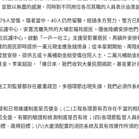
，並致以無盡的感謝，同時對不同崗位各司其職的人員表示由衷
，79人受傷。傷者當中，40人仍然留醫。經過多方努力，警方
庇護中心，安置流離失所的大埔宏福苑居民。隨後陸續安排他們共
留在庇護中心。啟動「一戶一社工」支援受影響居民，再額外安排
響的居民即時提供一萬元現金應急錢傍身；從本星期開始，再陸
發放安排，提供五或十萬補助金給受傷住院人士，二萬元補助金
資金。李家超說，「連日來，我們收到大量民間捐款，基金累計捐
施工到監督都存在嚴重疏忽，多個環節出現失誤，我們必須作系
監督和日常維護制度是否健全；(二)工程各環節有否存在不當的相
否全面，有關的驗證和檢測制度是否有效；(四)各環節監管人員
圍標、違規招標；(六)大廈須配置的消防系統及其有效運作所須的