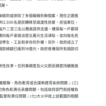
感謝。
已聯絡到或排除了多個報稱失聯個案，現在正跟進
2,500名居民轉移至過渡性房屋、房協單位、
每戶二至三名公務員提供支援，確保每一戶都得
續向每戶家庭派發五萬元生活津貼，並向每名死
給學生、工友和幸存的外傭。另外，政府成立了
款總額已達到16億元。政府會確保所有捐款切
統性改革。在刑事調查及火災原因調查持續推進
連關聯、角色衝突或合謀串通等系統問題；(三)
的角色和責任承擔問題，包括政府部門和授權負
監督和責任問題；(七)大火中就上述範圍的相關