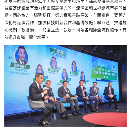
鄭永年教授提到習近平主席考察廣東時指出，建設粵港澳大灣區，
要錨定建設富有活力和國際競爭力的一流灣區和世界級城市群的目
標，同心協力、穩紮穩打，努力實現重點突破、全面推進；要著力
深化粵港澳合作，加強科技創新合作和基礎設施互聯互通，推進規
則機制「軟聯通」，加強立法、執法、司法各環節全流程協作，有
效提升市場一體化水平。