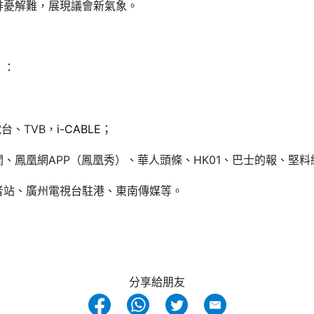
排憂解難，展現議會新氣象。
）：
台、TVB，
i-CABLE
；
、鳳凰網APP（鳳凰秀）、華人頭條、HK01、巴士的報、堅
者站、廣州電視台駐港、東南傳媒等。
分享給朋友