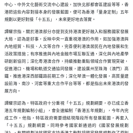
中心、中外文化藝術交流中心建設，加快北部都會區建設等等，香
港把這些內容對接本身的發展藍圖，便可為香港「量身定制」五年
規劃以更好對接「十五五」，未來更好地去落實。
譚耀宗指，關於港澳部分亦提到支持港澳更好融入和服務國家發展
大局，認為是好事，反映中央一直重視港澳的作用，如加強港澳與
內地經貿、科技、人文等合作，完善便利港澳居民在內地發展和生
活政策措施；有序推進與內地金融市場互聯互通，深化與內地產學
研創新協同；深化粵港澳合作，持續推動重點領域合作實現突破，
促進港口、機場和軌道交通協同發展，建設廣州至珠海（澳門）高
鐵，推進港深西部鐵路前期工作；深化琴澳一體化發展，高質量建
設前海、南沙、河套等重大合作平台等等，都是指出未來港澳的發
展方向。
譚耀宗認為，特區政府十分重視「十五五」規劃綱要，亦已成立香
港五年規劃編制小組」，會全速編制「香港五年規劃」，今年內完
成工作。他指，特區政府需要總結現階段所有發展藍圖，再套入
「十五五」規劃綱要，同時參考國家新通過的《國家發展規劃
法》，有關規劃法就國家支持香港主動對接國家發展規劃作了原則