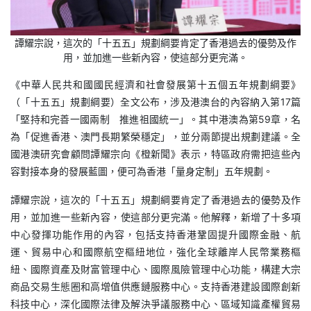
譚耀宗說，這次的「十五五」規劃綱要肯定了香港過去的優勢及作
用，並加進一些新內容，使這部分更完滿。
《中華人民共和國國民經濟和社會發展第十五個五年規劃綱要》
（「十五五」規劃綱要）全文公布，涉及港澳台的內容納入第17篇
「堅持和完善一國兩制 推進祖國統一」。其中港澳為第59章，名
為「促進香港、澳門長期繁榮穩定」，並分兩節提出規劃建議。全
國港澳研究會顧問譚耀宗向《橙新聞》表示，特區政府需把這些內
容對接本身的發展藍圖，便可為香港「量身定制」五年規劃。
譚耀宗說，這次的「十五五」規劃綱要肯定了香港過去的優勢及作
用，並加進一些新內容，使這部分更完滿。他解釋，新增了十多項
中心發揮功能作用的內容，包括支持香港鞏固提升國際金融、航
運、貿易中心和國際航空樞紐地位，強化全球離岸人民幣業務樞
紐、國際資產及財富管理中心、國際風險管理中心功能，構建大宗
商品交易生態圈和高增值供應鏈服務中心。支持香港建設國際創新
科技中心，深化國際法律及解決爭議服務中心、區域知識產權貿易