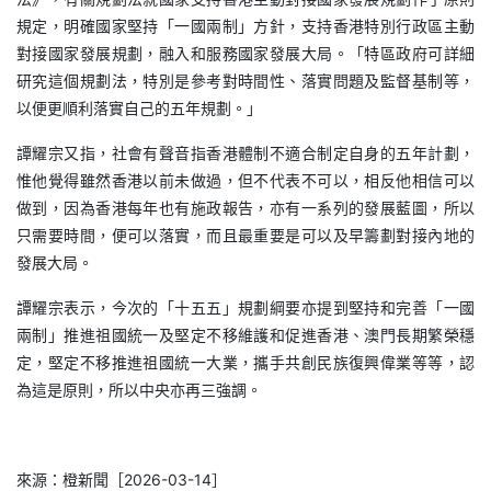
規定，明確國家堅持「一國兩制」方針，支持香港特別行政區主動
對接國家發展規劃，融入和服務國家發展大局。「特區政府可詳細
研究這個規劃法，特別是參考對時間性、落實問題及監督基制等，
以便更順利落實自己的五年規劃。」
譚耀宗又指，社會有聲音指香港體制不適合制定自身的五年計劃，
惟他覺得雖然香港以前未做過，但不代表不可以，相反他相信可以
做到，因為香港每年也有施政報告，亦有一系列的發展藍圖，所以
只需要時間，便可以落實，而且最重要是可以及早籌劃對接內地的
發展大局。
譚耀宗表示，今次的「十五五」規劃綱要亦提到堅持和完善「一國
兩制」推進祖國統一及堅定不移維護和促進香港、澳門長期繁榮穩
定，堅定不移推進祖國統一大業，攜手共創民族復興偉業等等，認
為這是原則，所以中央亦再三強調。
來源：橙新聞［2026-03-14］