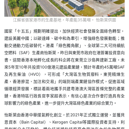
江蘇省張家港市的生產基地，年產能35萬噸。 怡斯萊供圖
國家「十五五」規劃明確提出，加快經濟社會發展全面綠色轉型，
建設美麗中國；以碳達峰、碳中和為牽引，增強綠色發展動能；推
動交通動力低碳替代。港產「綠色獨角獸」、全球第二大可持續航
空燃料（SAF）生產商怡斯萊，昨日與東莞市政府在港簽署投資意向
書。這間香港本地孵化成長的科企將在東莞立沙島興建新工廠，未
來5年至10年共投資100億港元建設產業鏈，預計年產約45萬噸SAF
及再生柴油（HVO），可形成「大灣區生物質廢料，東莞精煉生
產，香港摻混、加注和交易」的端到端產業鏈協作模式，促進區域
循環經濟發展，標誌着兩地攜手共建粵港澳大灣區首條完整的產業
鏈。香港特區行政長官李家超表示，有信心是次合作會打造具有全
球影響力的綠色產業，進一步提升大灣區綠色產業的綜合實力。
怡斯萊由香港中華煤氣孵化創立，於2021年正式獨立運營，並獲貝
恩資本（Bain Capital）、Kerogen Capital等國際投資者支持，利