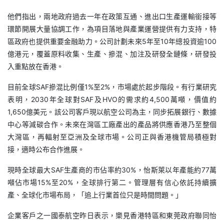
他們指出，兩地政府過去一年在政策互通、進出口生產運輸銜接等
環節開展大量協調工作，為項目落地與產業運營提供有力支持，特
區政府也提供重要金融助力。公司計劃未來5年至10年總投資逾100
億港元，覆蓋原料收集、生產、摻混、加注及研發全鏈條，研發投
入重點放在香港。
目前全球SAF摻混比例僅1%至2%，市場處於起步階段。有行業研究
表明，2030年全球對SAF及HVO的需求約4,500萬噸，價值約
1,650億美元。該公司客戶現以航空公司為主，同步拓展銀行、數據
中心等減碳合作。未來在灣區工廠產出的產品將供應香港乃至整個
大灣區，再輻射至亞洲及全球市場。公司正與香港機管局積極對
接，適時公布合作進展。
現時全球最大SAF生產商的市佔率約30%，怡斯萊以年產能約77萬
噸佔市場15%至20%，全球排行第二。管理層有信心依託持續擴
產、全球化市場布局，「追上行業首位只是時間問題。」
企業客戶之一國泰航空昨日表示，樂見香港特區和東莞政府聯同怡