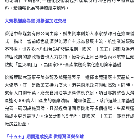
用創新自主研發的一體化技術將包括廢棄食用油在內的生物質廢
料，精煉轉化為可持續航空燃料。
大規模變廢為寶 港摻混加注交易
香港中華煤氣有限公司主席、賦生資本創始人李家傑昨日在簽署儀
式上指出，當前綠色能源與能源自主成為發展主流，航空業減碳勢
不可擋，世界多地均出台SAF發展規劃，國家「十五五」規劃及香港
特區政府的施政報告也大力扶持。怡斯萊上月已聯合內地航空巨頭
啟動「星火項目」，為國家SAF全產業鏈商業化應用築牢基礎。
怡斯萊聯席董事長陳英龍及譚楚翹表示，選擇東莞建廠主要基於三
大優勢，其一是政策支持力度大、港莞兩地政府聯動高效。同時，
東莞人口逾千萬，廢棄食用油等原料供應充足，項目亦將整合大灣
區逾8,000萬人口產生的廢棄油脂。地理位置上，落戶選址工業基礎
完善、碼頭設施齊備，且鄰近香港國際機場等多個機場，生產與運
輸成本更具競爭力。企業計劃於5年內、即國家「十五五」期間建成
廠房並投產。
「十五五」期間建成投產 供應灣區與全球