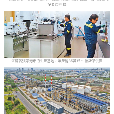
記者涂穴 攝
江蘇省張家港市的生產基地，年產能35萬噸。 怡斯萊供圖