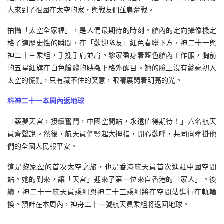
人來到了祖國在太空的家，與戰友們並肩奮戰。
拍攝「太空全家福」，是人們最期待的時刻。艙內的定向攝像機定
格了這歷史性的瞬間，在「歡迎隊友」紅色春聯下方，神二十一與
神二十三乘組，手挽手肩並肩。黎家盈身着藍色艙內工作服，胸前
的五星紅旗在白色艙體的映襯下格外醒目。她的臉上沒有絲毫初入
太空的慌亂，只有藏不住的笑意，眼睛裏閃着明亮的光。
料神二十一本周內返地球
「築夢天宮，接續奮鬥，中國空間站，永遠值得期待！」六名航天
員齊聲說。然後，航天員們豎起大拇指，開心歡呼，共同向牽掛他
們的全國人民報平安。
這是黎家盈的首次太空之旅，也是香港航天員首次進駐中國空間
站。她的到來，讓「天宮」迎來了第一位來自香港的「家人」。後
續，神二十一航天員乘組與神二十三乘組將在空間站進行在軌輪
換。預計在本周內，神舟二十一號航天員乘組將返回地球。