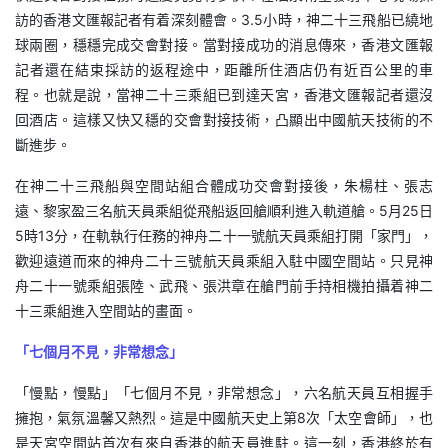
訪的香港文匯報記者有着深刻體會。3.5小時，神二十三飛船已繞地
球兩圈，穩穩完成交會對接。當對接成功的消息傳來，香港文匯報
記者還在結束採訪的返程途中，距離所住酒店仍有近百公里的車
程。也就是說，當神二十三乘組已到達天宮，香港文匯報記者還沒
回酒店。這樣又快又穩的交會對接技術，凸顯出中國航天技術的不
斷進步。
在神二十三飛船與空間站組合體成功交會對接後，朱楊柱、張志
遠、黎家盈三名航天員乘組從飛船返回艙順利進入軌道艙。5月25日
5時13分，在軌執行任務的神舟二十一號航天員乘組打開「家門」，
歡迎遠道而來的神舟二十三號航天員乘組入駐中國空間站。只見神
舟二十一號乘組張陸、武飛、張洪章在艙門前手持相機拍攝着神二
十三乘組進入空間站的畫面。
「七個月不見，非常想念」
「慢點，慢點」「七個月不見，非常想念」，六名航天員互相握手
擁抱，氣氛溫馨又熱烈。這是中國航天史上第8次「太空會師」，也
是天宮空間站首次有來自香港的航天員進駐。這一刻，香港終於有