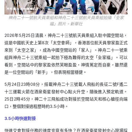
神舟二十一號航天員乘組和神舟二十三號航天員乘組拍攝「全家
福」照片。新華社
2026年5月25日清晨，神舟二十三號航天員乘組入駐中國空間站，
這是中國航天史上第8次「太空會師」，香港首位航天員黎家盈正式
來到「太空之家」，成為中國空間站的「家人」。神舟二十一號乘
組與神舟二十三號乘組一起拍下極為難得的太空「全家福」。可以
看到，空間站中的黎家盈依然笑眼盈盈，神情篤定而自豪，雖然還
是一位空間站的「新手」，但表現相當穩健。
5月24日23時08分，搭載神舟二十三號載人飛船的長征二號F遙二
十三運載火箭在酒泉衛星發射中心點火升空，隨後進入預定軌道。
25日2時45分，神二十三飛船成功對接於空間站天和核心艙徑向端
口，整個對接過程歷時約3.5小時。
3.5小時快速對接
快速交會對接任務的速度究竟有多快？在酒泉衛星發射中心現場採