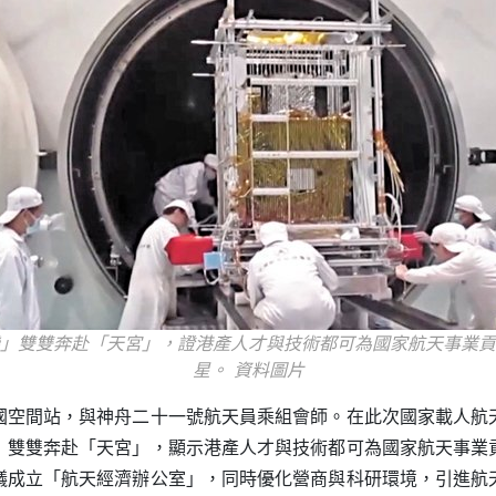
」雙雙奔赴「天宮」，證港產人才與技術都可為國家航天事業貢
星。 資料圖片
國空間站，與神舟二十一號航天員乘組會師。在此次國家載人航
」雙雙奔赴「天宮」，顯示港產人才與技術都可為國家航天事業
議成立「航天經濟辦公室」，同時優化營商與科研環境，引進航