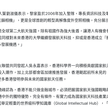
人葉劉淑儀表示，黎家盈於2006年加入警隊，專長資訊科技及
天韻相機」，更是全球首創的輕型高解像度外空照相機，充分展
是全球第二大航天強國。除有祖國作為強大後盾，讓港人有機會
這同樣對未來香港的大學繼續發展航天科技，抑或是香港成立『
多發展機遇。」
大聯盟共同發起人吳永嘉表示，香港科學界一向積極貢獻國家航
投入運作，加上北部都會區加速推進發展，香港颳起前所未見的
更多香港發明參與未來的國家航天任務。
曉峰認為，香港不能只做金融城市，必須把握國家航天強國戰略
通中外的獨特優勢，完全有條件、有實力成為國家航天科技產業
重的世界級科學知識庫（Global Intellectual Hu