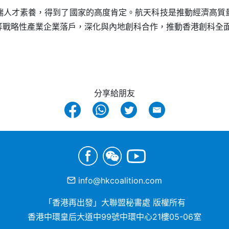
端人才素養，得到了國家的高度肯定。航天科技是推動經濟高質
等戰略性產業企業落戶，深化與內地創科合作，推動香港創科全
分享給朋友
info@hkcoalition.com
「香港再出發」大聯盟秘書處 版權所有
香港中環皇后大道中99號中環中心21樓05-06室