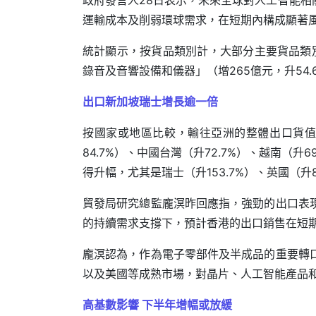
政府發言人28日表示，未來全球對人工智能
運輸成本及削弱環球需求，在短期內構成顯著
統計顯示，按貨品類別計，大部分主要貨品類別
錄音及音響設備和儀器」（增265億元，升54.
出口新加坡瑞士增長逾一倍
按國家或地區比較，輸往亞洲的整體出口貨值同
84.7%）、中國台灣（升72.7%）、越南（
得升幅，尤其是瑞士（升153.7%）、英國（升8
貿發局研究總監龐溟昨回應指，強勁的出口表
的持續需求支撐下，預計香港的出口銷售在短
龐溟認為，作為電子零部件及半成品的重要轉
以及美國等成熟市場，對晶片、人工智能產品和
高基數影響 下半年增幅或放緩