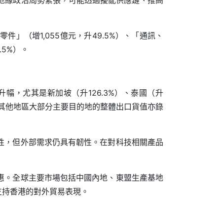
地緣政治局勢緊張，可能透過擾亂供應鏈、推高
（增1,055億元，升49.5%）、「通訊、
.5%）。
幅，尤其是新加坡（升126.3%）、泰國（升
。輸往其他地區大部分主要目的地的整體出口貨值亦錄
性，但外部需求仍具有韌性。在對科技相關產品
惠。全球主要市場包括中國內地、東盟生產基地
支持香港的對外貿易表現。