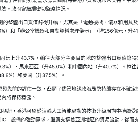
相關電子產品的強韌需求應會繼續為香港外貿表現帶來支持。中東
風險。政府會繼續密切監察情況。
的整體出口貨值錄得升幅，尤其是「電動機械、儀器和用具及零件」
6%）和「辦公室機器和自動資料處理儀器」（增256億元，升41
比上升43.7%，輸往大部分主要目的地的整體出口貨值錄得升
升69.3%）、馬來西亞（升45.0%）和中國內地（升40.7%）
8.8%）和美國（升37.5%）。
現與先前的評估一致，凸顯了儘管地緣政治局勢持續存在不確定
期內將保持穩健。
口樞紐，香港可望從這輪人工智能驅動的技術升級周期中持續受
ICT 設備的強勁需求，繼續支撐着亞洲地區的貿易流動，從而