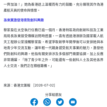
一齊加油！」她為香港送上溫暖而有力的鼓勵，充分展現其作為港
產航天員的使命與情懷。
孫東冀激發港青對創科興趣
黎家盈在太空執行任務已逾一個月，香港特區政府創新科技及工業
局局長孫東接受傳媒訪問時透露，一直有透過港澳辦及國家載人航
天工程辦公室接觸黎家盈，希望爭取新學年開學後可以安排她與本
地青少年交流互動，讓年輕一代親身感受航天事業的魅力，激發他
們對創科的興趣。他指有關安排涉及多個部門需要協調，加上反應
非常踴躍，「除了青少年之外，可能還有一些創科人士及其他各界
人士交流，我們正在積極籌備。」
來源：香港文匯報 ［2026-07-02］
分享給朋友