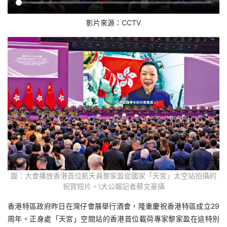
影片來源：CCTV
圖：大會播放香港首位航天員黎家盈從國家「天宮」太空站拍攝的
祝賀短片。\大公報記者蔡文豪攝
香港特區政府昨日在灣仔會展舉行酒會，隆重慶祝香港特區成立29
周年。正身處「天宮」空間站的香港首位載荷專家黎家盈在這特別