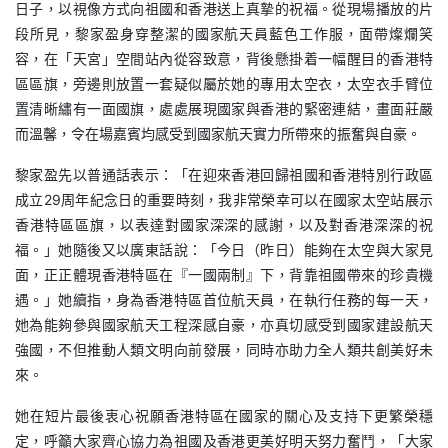
日子，以視像方式向祖國和香港送上真摯的祝福。從現場播放的片
段所見，黎家盈身穿整潔的國家航天員藍色工作服，面帶燦爛笑
容，在「天宮」空間站內從容致意，背後懸掛着一幅醒目的香港特
區區旗，旁邊則放置一套疑似屬於她的專用太空衣，太空衣手臂位
置清晰繡有一面國旗，處處展現國家與香港的緊密連結，畫面莊嚴
而溫馨，令在場嘉賓均感受到國家航天實力所帶來的振奮與自豪。
黎家盈先以普通話表示：「在迎來香港回歸祖國和香港特別行政區
成立29周年紀念日的重要時刻，我非常榮幸可以在國家太空站展示
香港特區區旗，以表達對國家深深的感謝，以及對香港深深的祝
福。」她隨後又以廣東話說：「今日（昨日）能夠在太空與大家見
面，正正體現香港特區在『一國兩制』下，背靠祖國帶來的珍貴機
遇。」她續指，身為香港特區首位航天員，在執行任務的每一天，
她為能夠參與國家航天工程深感自豪，亦真切感受到國家建設航天
強國，不但推動人類文明向前發展，同時亦助力全人類共創美好未
來。
她在短片最後衷心祝願香港特區在國家的關心及支持下更繁榮穩
定，呼籲大家齊心協力為祖國及香港更美好明天努力奮鬥，「大家