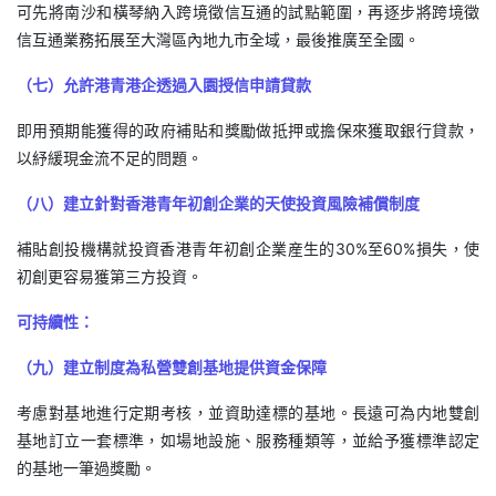
可先將南沙和橫琴納入跨境徵信互通的試點範圍，再逐步將跨境徵
信互通業務拓展至大灣區內地九市全域，最後推廣至全國。
（七）允許港青港企透過入園授信申請貸款
即用預期能獲得的政府補貼和獎勵做抵押或擔保來獲取銀行貸款，
以紓緩現金流不足的問題。
（八）建立針對香港青年初創企業的天使投資風險補償制度
補貼創投機構就投資香港青年初創企業産生的30%至60%損失，使
初創更容易獲第三方投資。
可持續性：
（九）建立制度為私營雙創基地提供資金保障
考慮對基地進行定期考核，並資助達標的基地。長遠可為内地雙創
基地訂立一套標準，如場地設施、服務種類等，並給予獲標準認定
的基地一筆過獎勵。