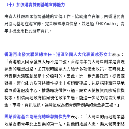
（十）加強港青雙創基地宣傳能力
由省人社廳牽頭協調基地的宣傳工作、協助建立官網；由香港民青
局協助基地在港宣傳、完善聯盟專頁信息，並通過「HKYouth+」青
年手機應用程式發布資訊。
香港再出發大聯盟總主任、港區全國人大代表黃冰芬女士
表示：
「香港融入國家發展大局不是口號，香港青年到大灣區創業是實現
夢想的理想出路，尤其現時國家大力給予多項優惠政策，在時機上
港青到大灣區創業是十分吸引的。因此，進一步完善政策，從資源
對接、孵化能力及可持續性提出十項切實建議：包括構建灣區基地
聯盟香港服務中心、推動跨境徵信互通、設立天使投資風險補償機
制等，相信兩地政府協同優化政策生態，能進一步助力港青突破資
金、市場、資訊瓶頸，讓灣區成為港青創新創業的黃金夢工場。」
團結香港基金副研究總監郭凱傑先生
表示：「大灣區的內地創業基
地是香港青年北上創業的第一站，對他們拓展人脈、擴大營商網絡