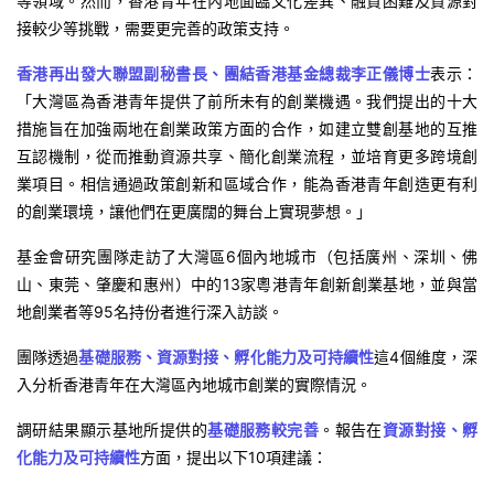
等領域。然而，香港青年在內地面臨文化差異、融資困難及資源對
接較少等挑戰，需要更完善的政策支持。
香港再出發大聯盟副秘書長、團結香港基金總裁李正儀博士
表示：
「大灣區為香港青年提供了前所未有的創業機遇。我們提出的十大
措施旨在加強兩地在創業政策方面的合作，如建立雙創基地的互推
互認機制，從而推動資源共享、簡化創業流程，並培育更多跨境創
業項目。相信通過政策創新和區域合作，能為香港青年創造更有利
的創業環境，讓他們在更廣闊的舞台上實現夢想。」
基金會研究團隊走訪了大灣區6個內地城市（包括廣州、深圳、佛
山、東莞、肇慶和惠州）中的13家粵港青年創新創業基地，並與當
地創業者等95名持份者進行深入訪談。
團隊透過
基礎服務、資源對接、孵化能力及可持續性
這4個維度，深
入分析香港青年在大灣區內地城市創業的實際情況。
調研結果顯示基地所提供的
基礎服務較完善
。報告在
資源對接、孵
化能力及可持續性
方面，提出以下10項建議：